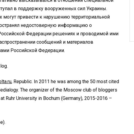
егативно высказывался в отношении специальной
ступал в поддержку вооруженных сил Украины.
х могут привести к нарушению территориальной
ространял недостоверную информацию о
Российской Федерации решениях и проводимой ими
распространении сообщений и материалов
лами Российской Федерации.
log.
lta.ru
, Republic. In 2011 he was among the 50 most cited
Medialogy. The organizer of the Moscow club of bloggers
 at Ruhr University in Bochum (Germany), 2015-2016 –
e).