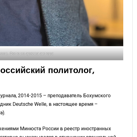
зов. Фото из архива автора
оссийский политолог,
журнала,
2014-2015 – преподаватель Бохумского
удник Deutsche Welle, в настоящее время –
а).
ряжениями Минюста России в реестр иностранных