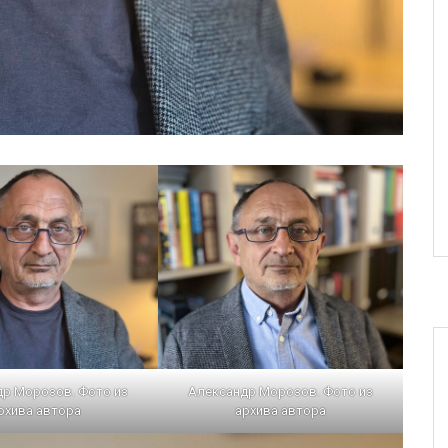
др Морозов. Фото из
Александр Морозов. Фото из
рхива автора
архива автора