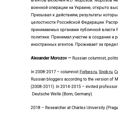
агентов включен А.О. Морозов. Морозов н
военной операции на Украине, открыто вы
Призывал к действиям, результаты которы
целостности Российской Федерации. Расп
принимаемых органами публичной власти 
политике. Принимал участие в создании и 
иностранных агентов. Проживает за преде
Alexander Morozov —
Russian columnist, polito
In 2008-2017 – columnist
Forbes.ru
,
Snob.ru
,
Co
Russian bloggers according to the version of 
(2008-2011). In 2014-2015 – invited professor
Deutsche Welle (Bonn, Germany).
2018 –
Researcher at Charles University
(Pragu