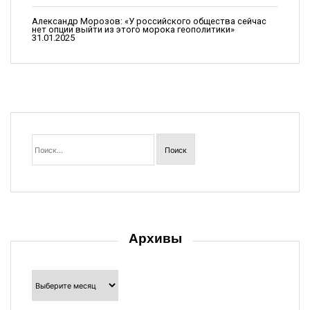
и
Александр Морозов: «У российского общества сейчас
с
нет опции выйти из этого морока геополитики»
31.01.2025
я
м
Найти:
Архивы
Архивы