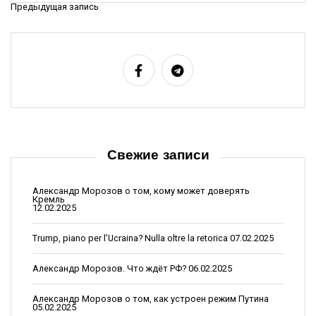
Предыдущая запись
Н
а
в
и
г
а
ц
Свежие записи
и
я
Александр Морозов о том, кому может доверять
Кремль
п
12.02.2025
о
Trump, piano per l’Ucraina? Nulla oltre la retorica
07.02.2025
з
Александр Морозов. Что ждёт РФ?
06.02.2025
а
п
Александр Морозов о том, как устроен режим Путина
05.02.2025