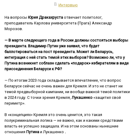
В
Интервью
На вопросы
Юрия Дракахруста
отвечает политолог,
преподаватель Карлова университета (Прага) Александр
Морозов.
— В марте следующего года в России должны состояться выборы
президента. Владимир Путин уже заявил, что будет
баллотироваться на пост президента. Может ли Беларусь,
интеграция с ней стать темой этих выборов? Возможно ли, что у
Путина возникнет соблазн сделать «подарок» избирателям в виде
присоединения Беларуси к РФ?
— По итогам 2023 года складывается впечатление, что вопрос
Беларуси сейчас не очень важен для Кремля. И это не станет ни
темой предвыборной кампании, ни вообще важной темой политики
в 2024 году. С точки зрения Кремля,
Лукашенко
«защитил свой
периметр».
В «концепциях» Кремля это очень ценится, это такая
полукриминальная логика — не важно, как и какими средствами
власть ее успешно защищала. И на этом основаны нынешние
отношения
Путина
и Лукашенко
.