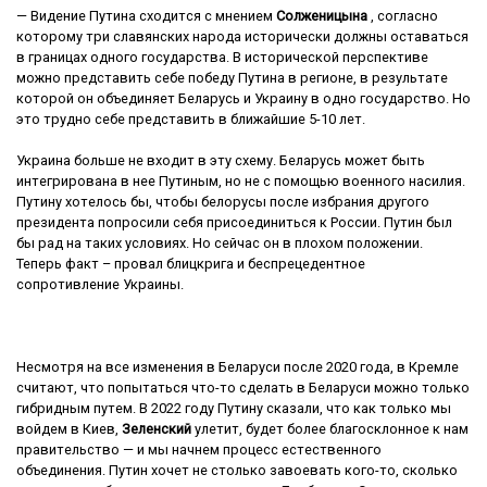
— Видение Путина сходится с мнением
Солженицына
, согласно
которому три славянских народа исторически должны оставаться
в границах одного государства. В исторической перспективе
можно представить себе победу Путина в регионе, в результате
которой он объединяет Беларусь и Украину в одно государство. Но
это трудно себе представить в ближайшие 5-10 лет.
Украина больше не входит в эту схему. Беларусь может быть
интегрирована в нее Путиным, но не с помощью военного насилия.
Путину хотелось бы, чтобы белорусы после избрания другого
президента попросили себя присоединиться к России. Путин был
бы рад на таких условиях. Но сейчас он в плохом положении.
Теперь факт – провал блицкрига и беспрецедентное
сопротивление Украины.
Несмотря на все изменения в Беларуси после 2020 года, в Кремле
считают, что попытаться что-то сделать в Беларуси можно только
гибридным путем. В 2022 году Путину сказали, что как только мы
войдем в Киев,
Зеленский
улетит, будет более благосклонное к нам
правительство — и мы начнем процесс естественного
объединения. Путин хочет не столько завоевать кого-то, сколько