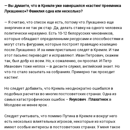
— Вы думаете, что в Кремле уже завершился «кастинг преемника
Лукашенко»? Фамилия одна или несколько?
— Я считаю, что список еще есть, потому что Лукашенко еще
энергичен и не так уж стар. Да, делать ставку на одного человека
политически неразумно. Есть 10-12 белорусских чиновников,
которые обладают определенными ресурсами и способностями и
могут стать фигурами, которые построят правящую коалицию
после Лукашенко. И за ними пристально следят в Кремле. И там
этот пасьянс переводят и исправляют. Иван Петрович, скажем
так, был добр ко всем. Но, к сожалению, он проспал. И Петр
Иванович тоже неплох — в десанте служил, английский знает. Но
что-то стало засыпать на собраниях. Примерно так проходит
кастинг.
Но следует добавить, что Кремль неоднократно ошибался в
подобных расчетах во многих постсоветских странах. Одна из
самых катастрофических ошибок –
Янукович
.
Плахатнюк
в
Молдове не менее ярок .
Следует учитывать, что помимо Путина в Кремле и вокруг него
есть несколько влиятельных игроков, некоторые из которых
имеют особые интересы в постсоветских странах. У меня такое