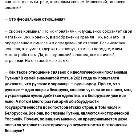
считают очень хитрым, коварным князем. Маленький, но очень
сложный.
— Это феодальные отношения?
— Скорее криминал. По их «понятиям», «Лукашенко сохраняет свой
магазин». Они, конечно, в воображении Кремля – их, но и его – в
определенном смысле и в определенной степени. Если человек
показал, что умеет «держать голову», то все в порядке, с ним
можно работать. Да, он неуклюжий человек, психотичный,
странный. Но он такой же, как мы.
— Как такое отношение связано с идеологическими посланиями
Путина? В своей знаменитой статье 2021 года он попытался
доказать, что русские и украинцы — один народ. Про то, что
русские — одна нация и белорусы, сказано чуть ли не на полях, мол,
с украинцами нужно добиться единства, а с белорусами уже все
ясно. А потом много раз говорил об абсурдности
государственности всех постсоветских стран, в том числе и
Белоруссии. Все они, по словам Путина, являются «исторической
Россией». Почему, по вашему мнению, не предпринимается даже
попыток устранить «историческую неуместность» в отношении
Беларуси?