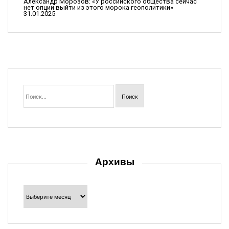
Александр Морозов: «У российского общества сейчас
с
нет опции выйти из этого морока геополитики»
31.01.2025
я
м
Найти:
Архивы
Архивы