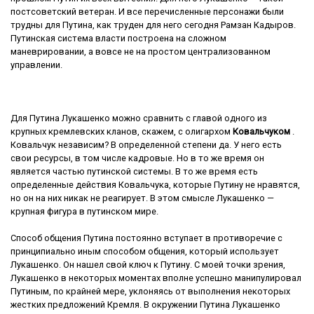
постсоветский ветеран. И все перечисленные персонажи были
трудны для Путина, как труден для него сегодня Рамзан Кадыров.
Путинская система власти построена на сложном
маневрировании, а вовсе не на простом централизованном
управлении.
Для Путина Лукашенко можно сравнить с главой одного из
крупных кремлевских кланов, скажем, с олигархом
Ковальчуком
.
Ковальчук независим? В определенной степени да. У него есть
свои ресурсы, в том числе кадровые. Но в то же время он
является частью путинской системы. В то же время есть
определенные действия Ковальчука, которые Путину не нравятся,
но он на них никак не реагирует. В этом смысле Лукашенко —
крупная фигура в путинском мире.
Способ общения Путина постоянно вступает в противоречие с
принципиально иным способом общения, который использует
Лукашенко. Он нашел свой ключ к Путину. С моей точки зрения,
Лукашенко в некоторых моментах вполне успешно манипулировал
Путиным, по крайней мере, уклоняясь от выполнения некоторых
жестких предложений Кремля. В окружении Путина Лукашенко