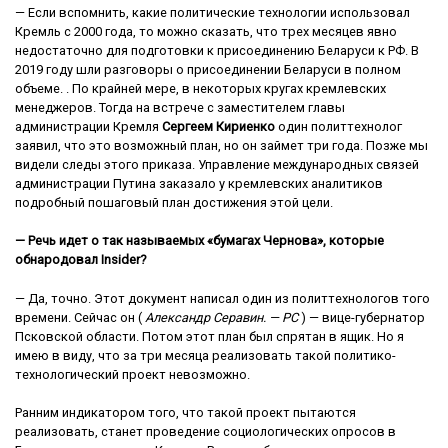
— Если вспомнить, какие политические технологии использовал
Кремль с 2000 года, то можно сказать, что трех месяцев явно
недостаточно для подготовки к присоединению Беларуси к РФ. В
2019 году шли разговоры о присоединении Беларуси в полном
объеме. . По крайней мере, в некоторых кругах кремлевских
менеджеров. Тогда на встрече с заместителем главы
администрации Кремля
Сергеем Кириенко
один политтехнолог
заявил, что это возможный план, но он займет три года. Позже мы
видели следы этого приказа. Управление международных связей
администрации Путина заказало у кремлевских аналитиков
подробный пошаговый план достижения этой цели.
— Речь идет о так называемых «бумагах Чернова», которые
обнародовал Insider?
— Да, точно. Этот документ написал один из политтехнологов того
времени. Сейчас он (
Александр Серавин. — РС
) — вице-губернатор
Псковской области. Потом этот план был спрятан в ящик. Но я
имею в виду, что за три месяца реализовать такой политико-
технологический проект невозможно.
Ранним индикатором того, что такой проект пытаются
реализовать, станет проведение социологических опросов в