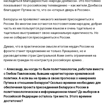
насладиться благодарностью «народа Донбасса». Это постоянно
показывают по российскому телевидению – как жители Донбасса
благодарят Путина за то, что он «открыл дверь в Россию».
Белорусы не проявляют никакого желания присоединиться к
России. Во многом они остаются постсоветским народом, добрая
часть из них пользуется русским языком и очень тщательно и
тщательно выстраивают свою национальную идентичность. Но
они не собираются присоединяться к России.
Думаю, что в практическом смысле итогом неудач России на
фронте станет предложение не только Лукашенко, но и
руководителям стран Центральной Азии снять ограничения на
прием их граждан по контракту в российскую армию. .
— Александр, вы когда-то были политтехнологом, работали вместе
с Глебом Павловским, бывшим «архитектором» кремлевской
политики. А если вы не правы в своих прогнозах о намерениях
Путина в отношении Беларуси? Сколько времени необходимо для
обеспечения проекта присоединения Беларуси к России в
политтехнологическом и информационном плане? До выборов в
Российской Федерации осталось три места. Этого времени
достаточно?