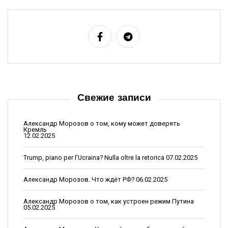
а
в
и
г
а
ц
Свежие записи
и
я
Александр Морозов о том, кому может доверять
Кремль
п
12.02.2025
о
Trump, piano per l’Ucraina? Nulla oltre la retorica
07.02.2025
з
Александр Морозов. Что ждёт РФ?
06.02.2025
а
п
Александр Морозов о том, как устроен режим Путина
05.02.2025
и