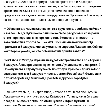
В августе 2020 года, в первую неделю протестов в Беларуси,
Кремль отнесся к ним с пониманием, это было видно по поведению
кремлевских СМИ. Но затем Путин изменил свою позицию и
продолжил последовательно поддерживать Лукашенко. Несмотря
на то, что Лукашенко — сложный партнер для Путина.
— Объясните: в чем заключается эта трудность, особенно сейчас?
Казалось бы, у Лукашенко раньше не было ресурсов и козырей в
этом партнерстве, а теперь он готов. Экономисты говорят о
зависимости в торговле — на 90%. Российские войска иногда
приходят в Беларусь, иногда уходят, не спросив Лукашенко. Сейчас
некоторые уехали, но что помешает им прийти завтра?
С октября 2022 года Украина не будет обстреливаться со стороны
Беларуси. А завтра они начнутся снова. Лукашенко это запретит?
Почему нельзя стукнуть кулаком по столу в Кремле и приказать: с
завтрашнего дня Беларусь — часть, регион Российской Федерации
с триколором над Минском, Брестом и другими городами
Беларуси?
— Действительно, на карте мира, которая есть в голове Путина,
Лукашенко — это кто-то вроде
Кадырова
. Точнее, как и бывшие
владельцы своих регионов
Аман Тулеев
и
Юрий Лужков
. В
прошлом Путин их всех вытеснил. Для него Лукашенко – такой