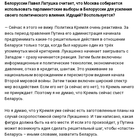
Белоруссии Павел Латушка считает, что Москва собирается
использовать парламентские выборы в Белоруссии для усиления
своего политического влияния. Идущий? Воспользуется?
— Сейчас я этого не вижу. Политика Кремля очень реактивна. За
весь период правления Путина его администрация начинала
предпринимать какие-то решительные действия в отношении
Беларуси только тогда, когда был нарушен один из трёх
упомянутых мной критериев. Лукашенко начинает заигрывать с
Западом – сразу начинается реакция. Затем были включены
информационные и политические технологии, экономическое
давление, отказ в кредитах, шантаж. Это ухаживание за
национальным возрождением и пересмотром видения начала
Второй мировой войны. Затем также включен широкий спектр
мер воздействия. Если его нет (а сейчас его нет), то Кремль ничего
не принуждает. Поэтому я не думаю, что Кремль сейчас съест
Беларусь.
Но я думаю, что у Кремля уже сейчас есть заготовленные планы на
случай скоропостижной смерти Лукашенко. И там написано, какая
фигура должна быть на его месте. И если это произойдет, у Путина
может возникнуть идея сделать решительный шаг, чтобы «спасти»
Беларусь – иными словами, захватить Беларусь.