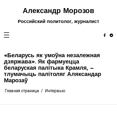
Перейти
к
содержимому
Александр Морозов
Российский политолог, журналист
«Беларусь як умоўна незалежная
дзяржава». Як фармуецца
беларуская палітыка Крамля, —
тлумачыць палітоляг Аляксандар
Марозаў
Главная страница
Интервью