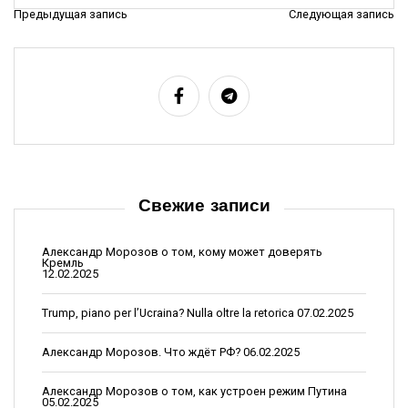
Предыдущая запись
Следующая запись
Н
а
в
и
г
а
ц
Свежие записи
и
я
Александр Морозов о том, кому может доверять
Кремль
п
12.02.2025
о
Trump, piano per l’Ucraina? Nulla oltre la retorica
07.02.2025
з
Александр Морозов. Что ждёт РФ?
06.02.2025
а
п
Александр Морозов о том, как устроен режим Путина
05.02.2025