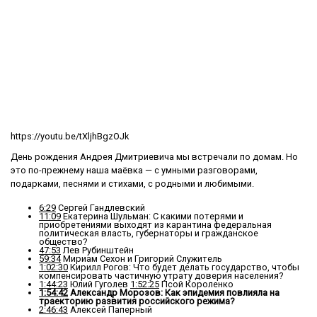
https://youtu.be/tXljhBgzOJk
День рождения Андрея Дмитриевича мы встречали по домам. Но
это по-прежнему наша маёвка — с умными разговорами,
подарками, песнями и стихами, с родными и любимыми.
6:29
Сергей Гандлевский
11:09
Екатерина Шульман: С какими потерями и
приобретениями выходят из карантина федеральная
политическая власть, губернаторы и гражданское
общество?
47:53
Лев Рубинштейн
59:34
Мириам Сехон и Григорий Служитель
1:02:30
Кирилл Рогов: Что будет делать государство, чтобы
компенсировать частичную утрату доверия населения?
1:44:23
Юлий Гуголев
1:52:25
Псой Короленко
1:54:42
Александр Морозов: Как эпидемия повлияла на
траекторию развития российского режима?
2:46:43
Алексей Паперный