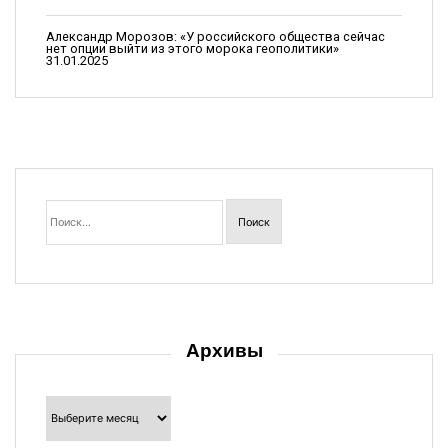
и
Александр Морозов: «У российского общества сейчас
с
нет опции выйти из этого морока геополитики»
31.01.2025
я
м
Найти:
Архивы
Архивы