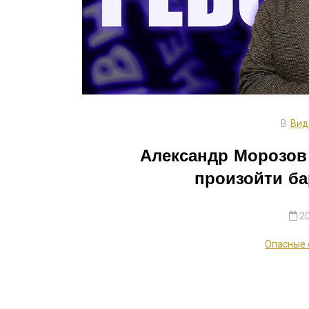
В
Вид
Александр Морозов 
произойти б
20
Опасные 