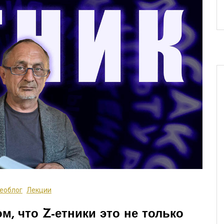
еоблог
Лекции
м, что Z-етники это не только