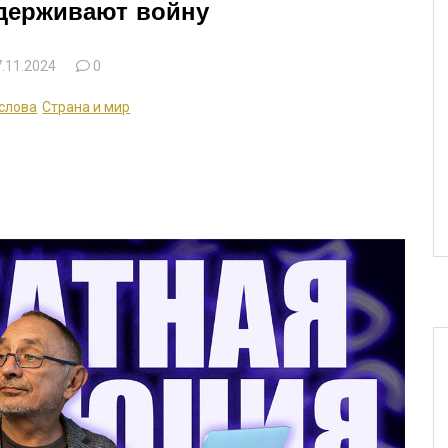
ддерживают войну
.11.2024
0
слова
Страна и мир