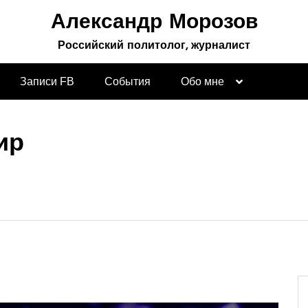
Александр Морозов
Российский политолог, журналист
Записи FB
События
Обо мне
ир