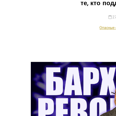
те, кто по
27
Опасные 