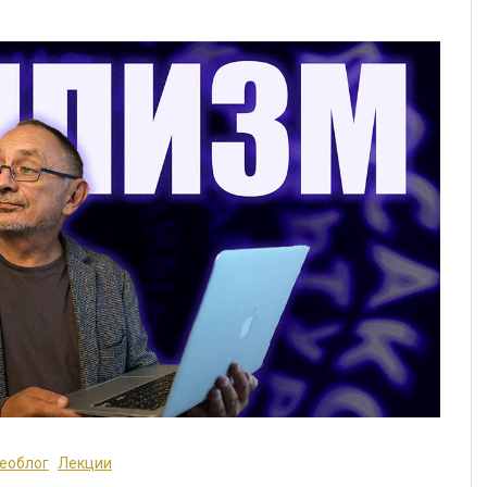
еоблог
Лекции