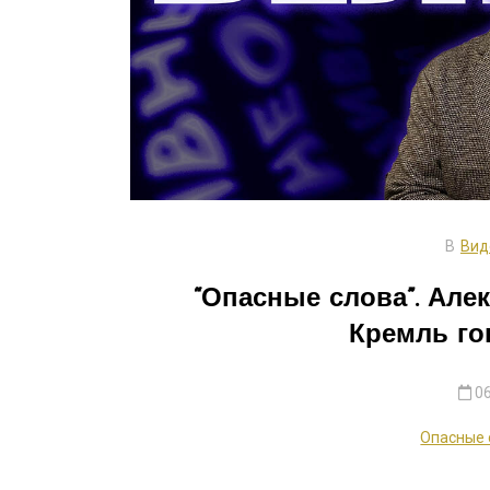
В
Вид
“Опасные слова”. Але
Кремль го
06
Опасные 