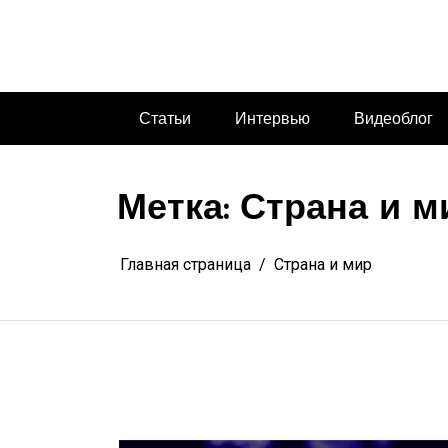
Перейти
к
содержимому
Статьи
Интервью
Видеоблог
Метка:
Страна и м
Главная страница
Страна и мир