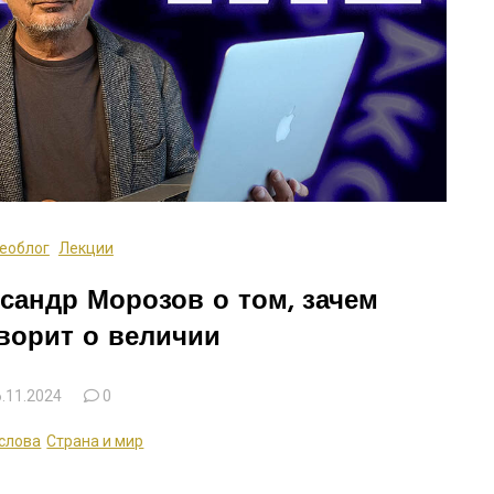
еоблог
Лекции
ксандр Морозов о том, зачем
ворит о величии
.11.2024
0
слова
Страна и мир