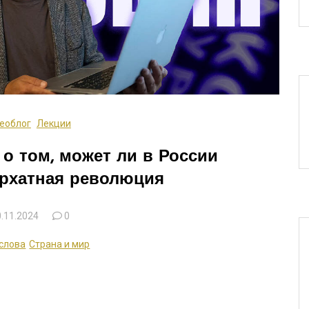
еоблог
Лекции
о том, может ли в России
архатная революция
.11.2024
0
слова
Страна и мир