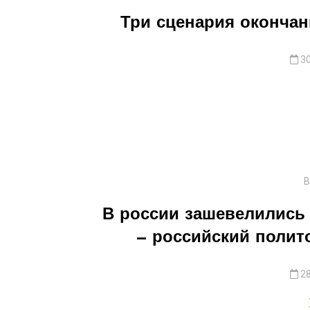
Три сценария оконча
30
В
В россии зашевелились
— российский полит
28