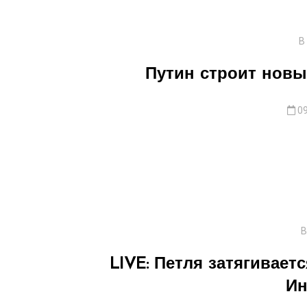
В
Путин строит новы
09
В
LIVE: Петля затягивается
Ин