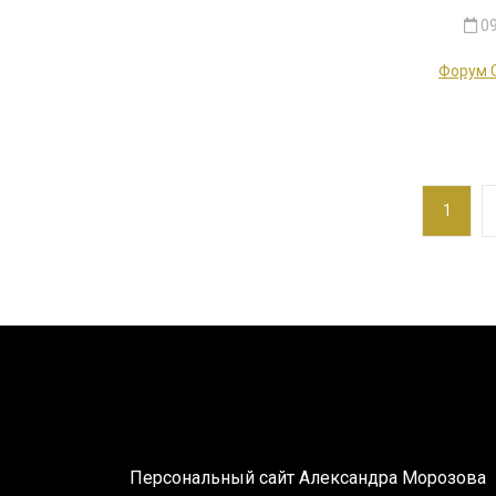
09
Форум 
Н
1
а
в
и
г
а
Персональный сайт Александра Морозова