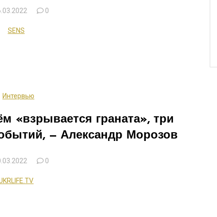
.03.2022
0
SENS
Интервью
м «взрывается граната», три
обытий, — Александр Морозов
.03.2022
0
UKRLIFE.TV