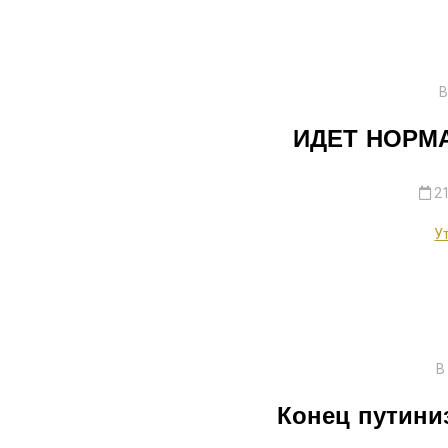
В
ИДЕТ НОРМ
21
У
В
Конец путини