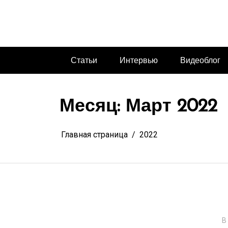
Перейти
к
содержимому
Статьи
Интервью
Видеоблог
Месяц:
Март 2022
Главная страница
2022
В