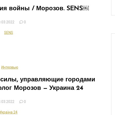
ния войны / Морозов. SENS￼
.03.2022
0
SENS
Интервью
 силы, управляющие городами
олог Морозов — Украина 24
.03.2022
0
Україна 24