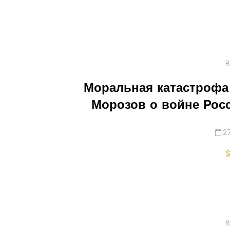
В
Моральная катастрофа 
Морозов о войне Росс
27
S
В