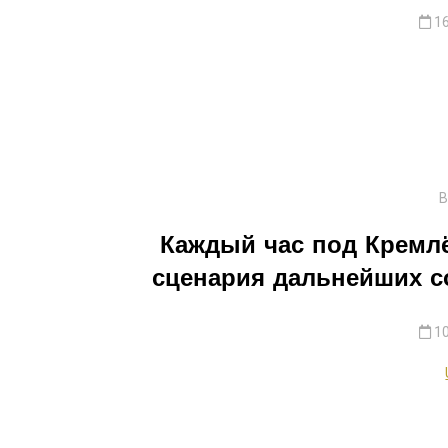
16
В
Каждый час под Кремлё
сценария дальнейших с
10