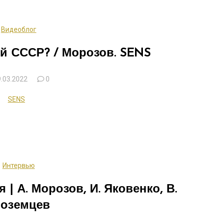
Видеоблог
й СССР? / Морозов. SENS
.03.2022
0
SENS
Интервью
 | А. Морозов, И. Яковенко, В.
оземцев