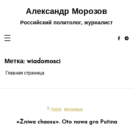
Перейти
к
Александр Морозов
содержимому
Российский политолог, журналист
Метка:
wiadomosci
Главная страница
В
Polish
Интервью
«Żniwa chaosu». Oto nowa gra Putina