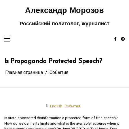
Перейти
к
содержимому
Александр Морозов
Российский политолог, журналист
Is Propaganda Protected Speech?
Главная страница
События
В
English
События
Is state-sponsored disinformation a protected form of free speech?
How do we define its limits and what is the available recourse when it
harms people and institutions? On June 28, 2019, at The Hague, Free