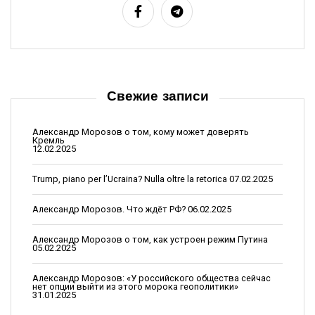
и
г
а
ц
Свежие записи
и
я
Александр Морозов о том, кому может доверять
Кремль
п
12.02.2025
о
Trump, piano per l’Ucraina? Nulla oltre la retorica
07.02.2025
з
Александр Морозов. Что ждёт РФ?
06.02.2025
а
п
Александр Морозов о том, как устроен режим Путина
05.02.2025
и
Александр Морозов: «У российского общества сейчас
с
нет опции выйти из этого морока геополитики»
31.01.2025
я