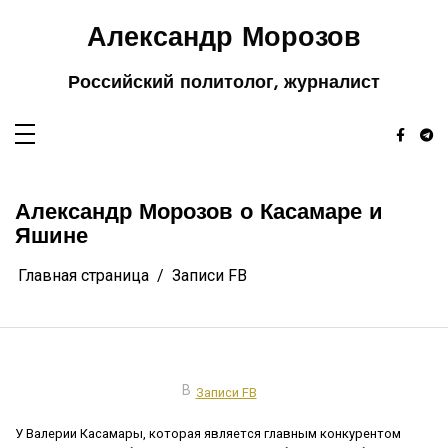
Перейти
к
содержимому
Александр Морозов
Российский политолог, журналист
Александр Морозов о Касамаре и
Яшине
Главная страница
Записи FB
В
Записи FB
У Валерии Касамары, которая является главным конкурентом