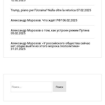
п
12.02.2025
о
Trump, piano per l’Ucraina? Nulla oltre la retorica
07.02.2025
з
Александр Морозов. Что ждёт РФ?
06.02.2025
а
п
Александр Морозов о том, как устроен режим Путина
05.02.2025
и
Александр Морозов: «У российского общества сейчас
с
нет опции выйти из этого морока геополитики»
31.01.2025
я
м
Найти: