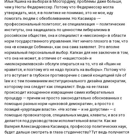
Ильи Яшина на выборах в Мосгордуму, проблемы даже больше,
чем у Нюты Федермессер. Потому что Федермессер могла
утверждать, мол, я в политике не понимаю, это не мое, иду
помогать людям с обезболиванием. Но Касамара -—
профессиональный политолог, ее специализация — политические
институты, она защищалась по ценностям либерализма в
российском обществе, она и специалист и «миссионер» в области
норм государственного управления. Нет ничего плохого в том, что
она «в команде Собянина», как она сама заявляет. Это вполне
нормальный персональный выбор. Капкан для нее заключен в том,
что она не может, в отличие от «нашистской» и
«мелкокремлевской» обслуги опираться на то, что ей «Яшин не
нравится, и поэтому его не надо пускать на выборы». Потому что
это вступает в глубокое противоречие с самой концепцией rule of
law и с тем пониманием институционального дизайна демократии,
которому она следует как специалист. Ведь на ее глазах
происходит изощренное извращение самих избирательных
процедур — причем не просто законодательно обоснованных с
помощью разных норм «цензовой демократии», а просто с
позиций «узурпации власти». «Не хотим — и не допустим» — с
помощью провокаторов, специальных медиа, клеветы, и все это
делается под руководством исполнительной власти. Как же
Валерия Александровна Касамара, профессор политических наук,
будет дальше смотреть в глаза студенчеству? Тут ведь получается