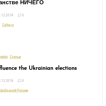
ранстве НИЧЕГО
.12.2018
0
Colta.ru
nglish
Статьи
fluence the Ukrainian elections
.12.2018
0
Свободной России