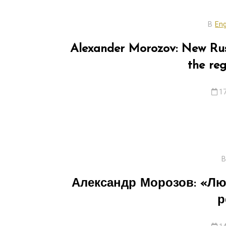
В
Eng
Alexander Morozov: New Russ
the reg
17
В
Александр Морозов: «Лю
р