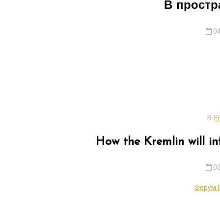
В прост
04
В
E
How the Kremlin will in
03
Форум 