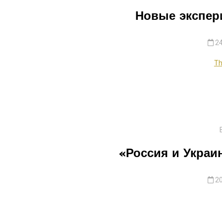
Новые экспер
24
Th
«Россия и Украи
20