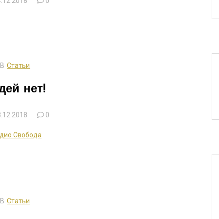
.12.2018
0
В
Статьи
дей нет!
.12.2018
0
дио Свобода
В
Статьи