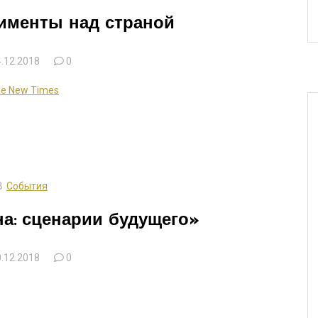
именты над страной
.12.2018
0
e New Times
В
События
на: сценарии будущего»
.12.2018
0