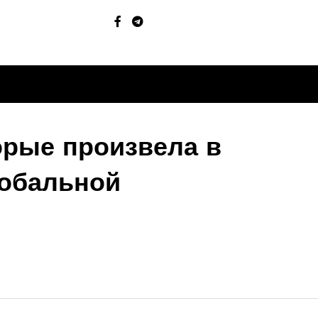
орые произвела в
лобальной