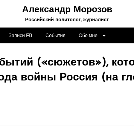
Александр Морозов
Российский политолог, журналист
Записи FB
События
Обо мне
обытий («сюжетов»), кот
года войны Россия (на г