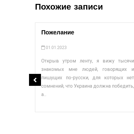
Похожие записи
Пожелание
01.01.2023
Открыв утром ленту, я вижу тысячи
тствии с
знакомых мне людей, говорящих и
оссии в
пишущих по-русски, для которых нет
 включен
сомнений, что Украина должна победить,
гативно
а...