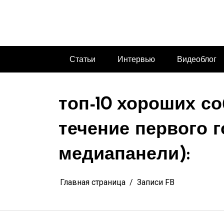
Перейти
к
содержимому
Статьи
Интервью
Видеоблог
топ-10 хороших с
течение первого 
медиапанели):
Главная страница
Записи FB